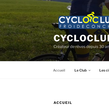
Aller
au
contenu
principal
CYCLOCLU
Créateur de rêves depuis 30 a
Accueil
Le Club
Les ci
ACCUEIL