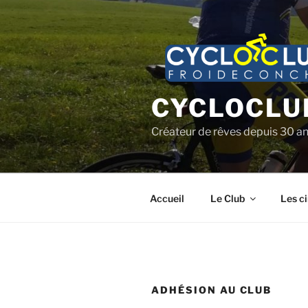
Aller
au
contenu
principal
CYCLOCLU
Créateur de rêves depuis 30 a
Accueil
Le Club
Les ci
ADHÉSION AU CLUB